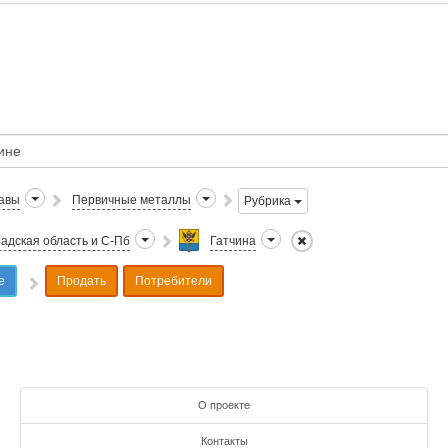
авы
Первичные металлы
Рубрика
адская область и С-Пб
Гатчина
е
Продать
Потребители
О проекте
Контакты