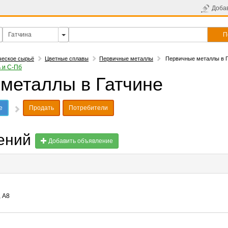
Доба
П
ческое сырьё
Цветные сплавы
Первичные металлы
Первичные металлы в Г
 и С-Пб
металлы в Гатчине
е
Продать
Потребители
лений
Добавить объявление
 А8