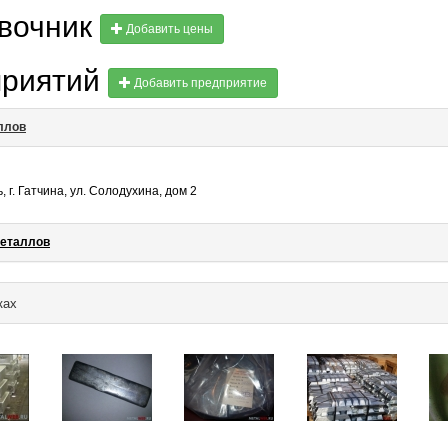
авочник
Добавить цены
приятий
Добавить предприятие
ллов
 г. Гатчина, ул. Солодухина, дом 2
металлов
ках