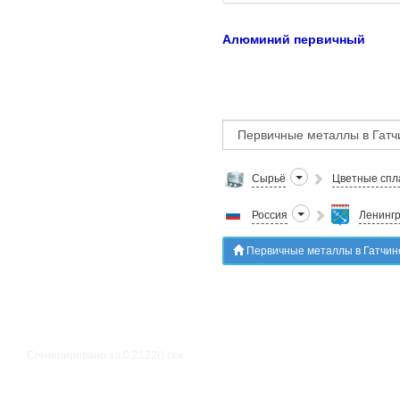
Алюминий первичный
Сырьё
Цветные спл
Россия
Ленингр
Первичные металлы в Гатчин
Сгенерировано за 0.2122() cек.