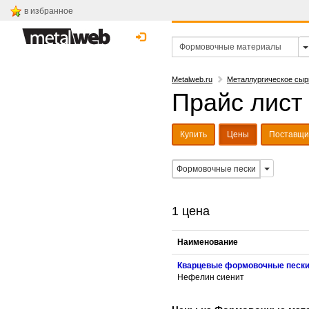
в избранное
Metalweb.ru
Металлургическое сыр
Прайс лист
Купить
Цены
Поставщи
Формовочные пески
1 цена
Наименование
Кварцевые формовочные песк
Нефелин сиенит