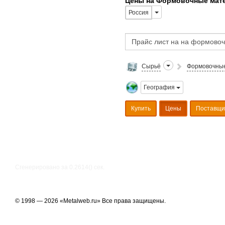
Цены на Формовочные мат
Россия
Сырьё
Формовочны
География
Купить
Цены
Поставщи
Сгенерировано за 0.2614() cек.
© 1998 — 2026 «Metalweb.ru» Все права защищены.