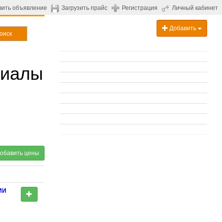
вить объявление
Загрузить прайс
Регистрация
Личный кабинет
Добавить
оиск
риалы
обавить цены
ИИ