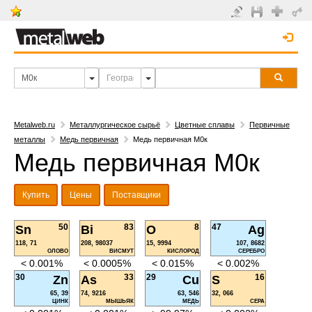
Metalweb.ru
Металлургическое сырьё
Цветные сплавы
Первичные
металлы
Медь первичная
Медь первичная М0к
Медь первичная М0к
Купить
Цены
Поставщики
50
83
8
47
Sn
Bi
O
Ag
118, 71
208, 98037
15, 9994
107, 8682
ОЛОВО
ВИСМУТ
КИСЛОРОД
СЕРЕБРО
< 0.001%
< 0.0005%
< 0.015%
< 0.002%
30
33
29
16
Zn
As
Cu
S
65, 39
74, 9216
63, 546
32, 066
ЦИНК
МЫШЬЯК
МЕДЬ
СЕРА