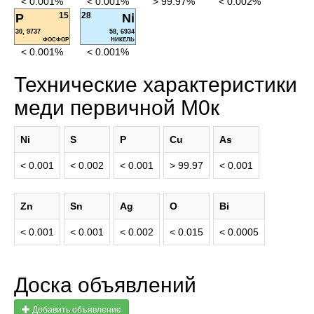
< 0.001%
< 0.001%
> 99.97%
< 0.002%
15
28
P
Ni
30, 9737
58, 6934
ФОСФОР
НИКЕЛЬ
< 0.001%
< 0.001%
Технические характеристики
меди первичной М0к
Ni
S
P
Cu
As
< 0.001
< 0.002
< 0.001
> 99.97
< 0.001
Zn
Sn
Ag
O
Bi
< 0.001
< 0.001
< 0.002
< 0.015
< 0.0005
Доска объявлений
Добавить объявление