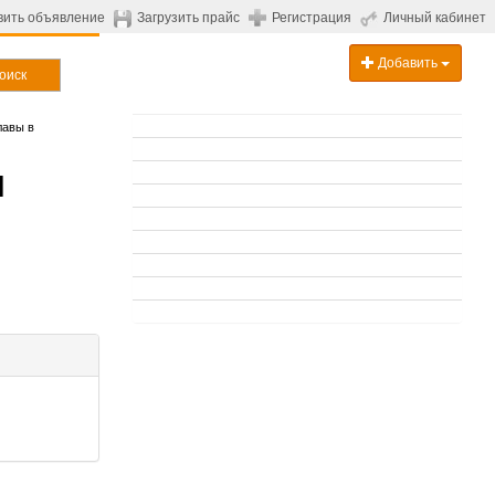
вить объявление
Загрузить прайс
Регистрация
Личный кабинет
Добавить
оиск
лавы в
и