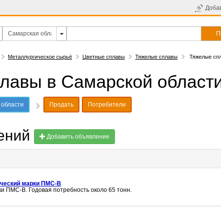
Доба
П
Металлургическое сырьё
Цветные сплавы
Тяжелые сплавы
Тяжелые сп
лавы в Самарской област
 области
Продать
Потребители
лений
Добавить объявление
ческий марки ПМС-В
и ПМС-В. Годовая потребность около 65 тонн.