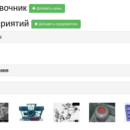
авочник
Добавить цены
приятий
Добавить предприятие
в
лавов