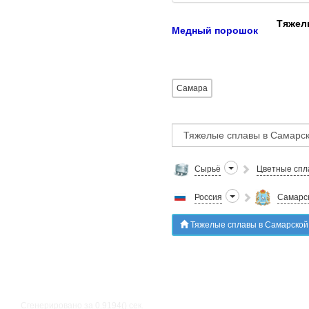
Тяжел
Медный порошок
Самара
Сырьё
Цветные спл
Россия
Самарск
Тяжелые сплавы в Самарской
Сгенерировано за 0.9194() cек.