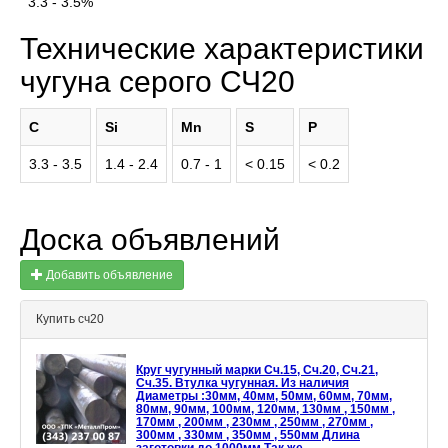
3.3 - 3.5%
Технические характеристики
чугуна серого СЧ20
C
Si
Mn
S
P
3.3 - 3.5
1.4 - 2.4
0.7 - 1
< 0.15
< 0.2
Доска объявлений
Добавить объявление
Купить сч20
Круг чугунный марки Сч.15, Сч.20, Сч.21,
Сч.35. Втулка чугунная. Из наличия
Диаметры :30мм, 40мм, 50мм, 60мм, 70мм,
80мм, 90мм, 100мм, 120мм, 130мм , 150мм ,
170мм , 200мм , 230мм , 250мм , 270мм ,
300мм , 330мм , 350мм , 550мм Длина