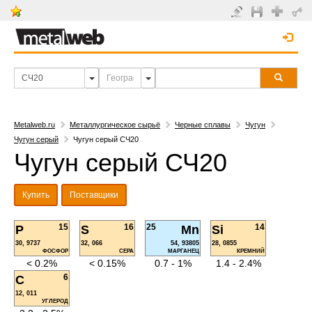
Metalweb.ru
Металлургическое сырьё
Черные сплавы
Чугун
Чугун серый
Чугун серый СЧ20
Чугун серый СЧ20
Купить
Поставщики
15
16
25
14
P
S
Mn
Si
30, 9737
32, 066
54, 93805
28, 0855
ФОСФОР
СЕРА
МАРГАНЕЦ
КРЕМНИЙ
< 0.2%
< 0.15%
0.7 - 1%
1.4 - 2.4%
6
C
12, 011
УГЛЕРОД