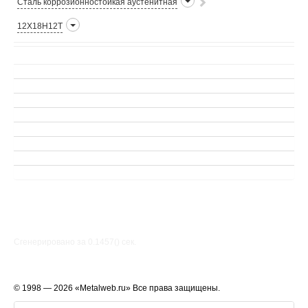
Сталь коррозионностойкая аустенитная
12Х18Н12Т
Сгенерировано за 0.1457() cек.
© 1998 — 2026 «Metalweb.ru» Все права защищены.