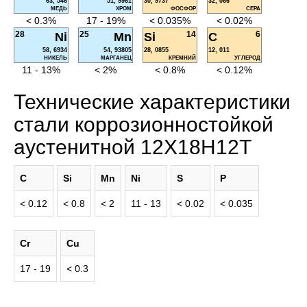
63, 546
51, 9961
30, 9737
32, 066
МЕДЬ
ХРОМ
ФОСФОР
СЕРА
< 0.3%
17 - 19%
< 0.035%
< 0.02%
28
25
14
6
Ni
Mn
Si
C
58, 6934
54, 93805
28, 0855
12, 011
НИКЕЛЬ
МАРГАНЕЦ
КРЕМНИЙ
УГЛЕРОД
11 - 13%
< 2%
< 0.8%
< 0.12%
Технические характеристики
стали коррозионностойкой
аустенитной 12Х18Н12Т
C
Si
Mn
Ni
S
P
< 0.12
< 0.8
< 2
11 - 13
< 0.02
< 0.035
Cr
Cu
17 - 19
< 0.3