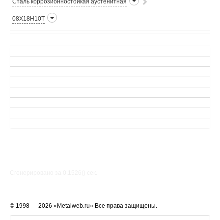
Сталь коррозионностойкая аустенитная
08Х18Н10Т
Сгенерировано за 0.1526() cек.
© 1998 — 2026 «Metalweb.ru» Все права защищены.