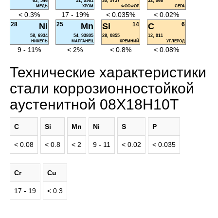
63, 546
51, 9961
30, 9737
32, 066
МЕДЬ
ХРОМ
ФОСФОР
СЕРА
< 0.3%
17 - 19%
< 0.035%
< 0.02%
28
25
14
6
Ni
Mn
Si
C
58, 6934
54, 93805
28, 0855
12, 011
НИКЕЛЬ
МАРГАНЕЦ
КРЕМНИЙ
УГЛЕРОД
9 - 11%
< 2%
< 0.8%
< 0.08%
Технические характеристики
стали коррозионностойкой
аустенитной 08Х18Н10Т
C
Si
Mn
Ni
S
P
< 0.08
< 0.8
< 2
9 - 11
< 0.02
< 0.035
Cr
Cu
17 - 19
< 0.3