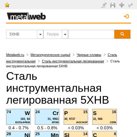
Metalweb.ru
Металлургическое сырьё
Черные сплавы
Сталь
инструментальная
Сталь инструментальная легированная
Сталь
инструментальная легированная 5ХНВ
Сталь
инструментальная
легированная 5ХНВ
74
24
15
16
W
Cr
P
S
183, 84
51, 9961
30, 9737
32, 066
ВОЛЬФРАМ
ХРОМ
ФОСФОР
СЕРА
0.4 - 0.7%
0.5 - 0.8%
< 0.03%
< 0.03%
28
25
14
6
Ni
Mn
Si
C