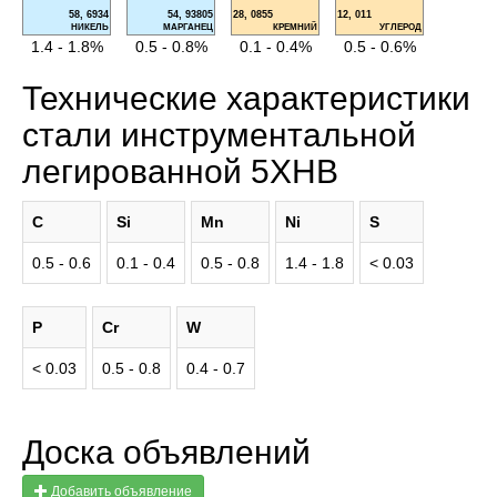
58, 6934
54, 93805
28, 0855
12, 011
НИКЕЛЬ
МАРГАНЕЦ
КРЕМНИЙ
УГЛЕРОД
1.4 - 1.8%
0.5 - 0.8%
0.1 - 0.4%
0.5 - 0.6%
Технические характеристики
стали инструментальной
легированной 5ХНВ
C
Si
Mn
Ni
S
0.5 - 0.6
0.1 - 0.4
0.5 - 0.8
1.4 - 1.8
< 0.03
P
Cr
W
< 0.03
0.5 - 0.8
0.4 - 0.7
Доска объявлений
Добавить объявление