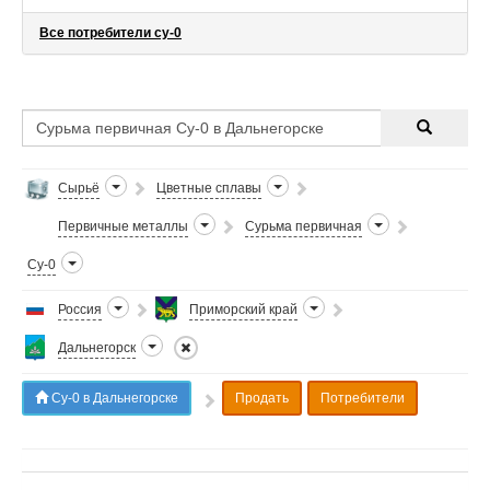
Все потребители су-0
Сырьё
Цветные сплавы
Первичные металлы
Сурьма первичная
Су-0
Россия
Приморский край
Дальнегорск
Су-0 в Дальнегорске
Продать
Потребители