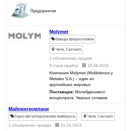
Предприятия
Molymet
Заводы ферросплавов
Чили, Сантьяго
1 объявление продам
9 строк прайса
18.04.2018
Компания Molymet (Molibdenos y
Metales S.A.) – один из
крупнейших мировых
производителей молибденовых
Поставщик:
Молибденового
продуктов предлагает свою
концентрата, Черных сплавов.
продукцию: - ферромолибден
ФМо60, FeMo70 (Mo: 65% мин)-
Майнингкомпани
кусковой - технич...
Горно-металлургические комбинаты
Чили, Сантьяго
1 объявление продам
01.10.2014