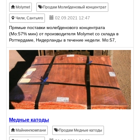
Molymet
Продам Молибденовый концентрат
02.09.2021 12:47
Чили, Сантьяго
Прямые поставки молебденового концентрата
(Mo:57% мин) от производителя Molymet со склада в
Роттердаме, Нидерланды в течение недели. Mo:57,
00%min. Cu:0, 50%max. S:0, 10% max. C:0, 10% max.
P:0,
Медные катоды
Майнингкомпани
Продам Медные катоды