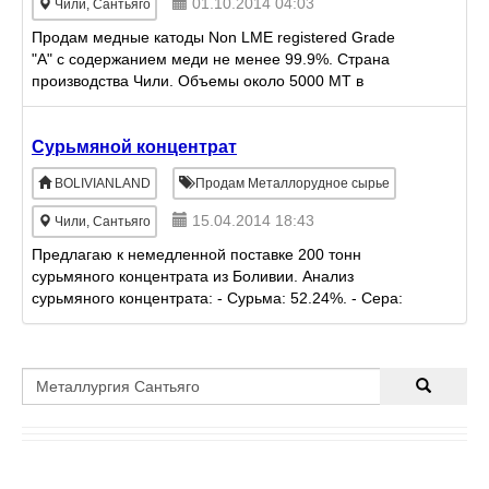
01.10.2014 04:03
Чили, Сантьяго
Продам медные катоды Non LME registered Grade
"A" c содержанием меди не менее 99.9%. Страна
производства Чили. Объемы около 5000 МТ в
месяц. По всем интересующим вопросам пишите на
адрес : ivanova.
Сурьмяной концентрат
BOLIVIANLAND
Продам Металлорудное сырье
15.04.2014 18:43
Чили, Сантьяго
Предлагаю к немедленной поставке 200 тонн
сурьмяного концентрата из Боливии. Анализ
сурьмяного концентрата: - Сурьма: 52.24%. - Сера:
26.20%; - Свинец: 5.06%; - Мышьяк: 0.44%. - Висмут:
0.005%.