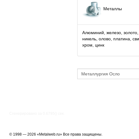
Металлы
Алюминий, железо, золото,
никель, олово, платина, св
хром, цинк
Сгенерировано за 0.6795() cек.
© 1998 — 2026 «Metalweb.ru» Все права защищены.