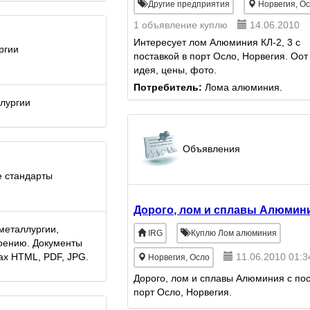
Другие предприятия
Норвегия, О
1 объявление куплю
14.06.2010
Интересует лом Алюминия КЛ-2, 3 с
ргии
поставкой в порт Осло, Норвегия. Оот
идея, цены, фото.
Потребитель:
Лома алюминия.
лургии
Объявления
 стандарты
Дорого, лом и сплавы Алюмин
металлургии,
IRG
Куплю Лом алюминия
оению. Документы
11.06.2010 01:3
ах HTML, PDF, JPG.
Норвегия, Осло
Дорого, лом и сплавы Алюминия с по
порт Осло, Норвегия.