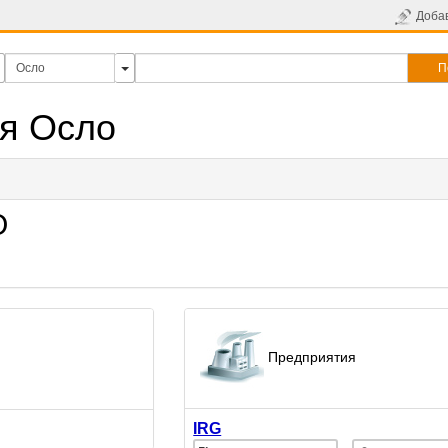
Доба
П
я Осло
О
Предприятия
IRG