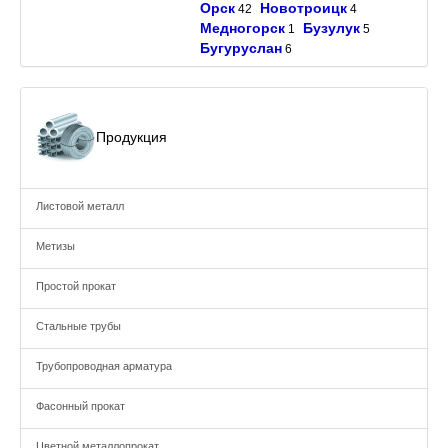
Орск
Новотроицк
42
4
Медногорск
Бузулук
1
5
Бугуруслан
6
Продукция
Листовой металл
Метизы
Простой прокат
Стальные трубы
Трубопроводная арматура
Фасонный прокат
Цветной металлопрокат