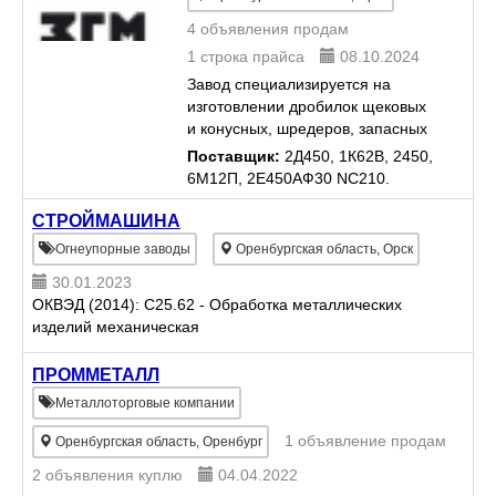
4 объявления продам
1 строка прайса
08.10.2024
Завод специализируется на
изготовлении дробилок щековых
и конусных, шредеров, запасных
частей к дробилкам, к МШР, ЭКГ,
Поставщик:
2Д450, 1К62В, 2450,
карьерной, дорожно-
6М12П, 2Е450АФ30 NC210.
строительной технике. Также
осуществляем поставку грохотов,
СТРОЙМАШИНА
а...
Огнеупорные заводы
Оренбургская область, Орск
30.01.2023
ОКВЭД (2014): C25.62 - Обработка металлических
изделий механическая
ПРОММЕТАЛЛ
Металлоторговые компании
1 объявление продам
Оренбургская область, Оренбург
2 объявления куплю
04.04.2022