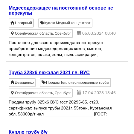
обеспечивает надежное крепление
Медесодержащее на постоянной основе не
перекупы
Нагирный
Куплю Медный концентрат
06.03.2024 08:40
Оренбургская область, Оренбург
Постоянно для своего производства интересует
приобретение медесодержащих кеков, сметов,
концентратов, шлаки, золы, пыль аспирации,
отработанные катализаторы, медная руда, стружка
бронзовая, латунная, также скра
Труба 328х6 лежалая 2021 г.в. ВУС
Демиденко
Продам Теплоизолированные трубы
17.04.2023 13:46
Оренбургская область, Оренбург
Продам трубу 325х6 ВУС гост 20295-85, ст20,
сертификат, выпуск трубы 2021г, 55тонн, Курганская
обл, 58000р/т нал ____________________ [ГОСТ:
ГОСТ 20295-85] ===================
Куплю трубу б/у