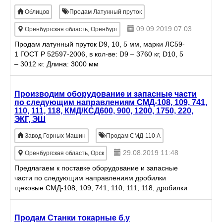
Облицов
Продам Латунный пруток
09.09.2019 07:03
Оренбургская область, Оренбург
Продам латунный пруток D9, 10, 5 мм, марки ЛС59-
1 ГОСТ Р 52597-2006, в кол-ве: D9 – 3760 кг, D10, 5
– 3012 кг. Длина: 3000 мм
Производим оборудование и запасные части
по следующим направлениям СМД-108, 109, 741,
110, 111, 118, КМД/КСД600, 900, 1200, 1750, 220,
ЭКГ, ЭШ
Завод Горных Машин
Продам СМД-110 А
29.08.2019 11:48
Оренбургская область, Орск
Предлагаем к поставке оборудование и запасные
части по следующим направлениям дробилки
щековые СМД-108, 109, 741, 110, 111, 118, дробилки
конусные КМД/КСД-900, 1200, 1750, карьерные
экскаваторы ЭКГ 8, 10, ЭШ
Продам Станки токарные б.у