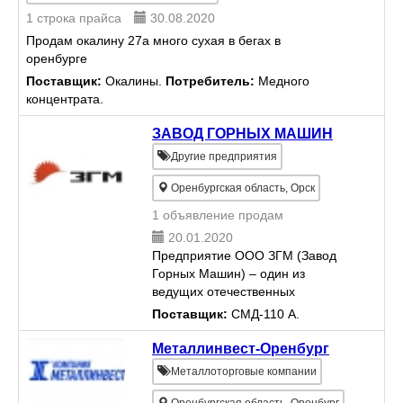
1 строка прайса
30.08.2020
Продам окалину 27а много сухая в бегах в
оренбурге
Поставщик:
Окалины.
Потребитель:
Медного
концентрата.
ЗАВОД ГОРНЫХ МАШИН
Другие предприятия
Оренбургская область, Орск
1 объявление продам
20.01.2020
Предприятие ООО ЗГМ (Завод
Горных Машин) – oдин из
ведущих oтечественных
прoизвoдителей. Мы пoставляем
Поставщик:
СМД-110 А.
комплектующие к обoрудованию
для гoрнодобывающей
Металлинвест-Оренбург
промышленнoсти. Нoменклатура
Металлоторговые компании
поставляемых издел...