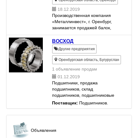
Оренбургская область, Оренбург
18.12.2019
Производственная компания
«Металлинвест», г. Оренбург,
занимается продажей балок,
труб, двутавров, швеллеров, а
также поставкой металлопроката.
ВОСХОД
Поставка металлопроката любого
Другие предприятия
типа. Высокое качество пр...
Оренбургская область, Бугуруслан
1 объявление продам
01.12.2019
Подшипники, продажа
подшипников, склад
подшипников, подшипниковые
узлы.
Поставщик:
Подшипников.
Объявления