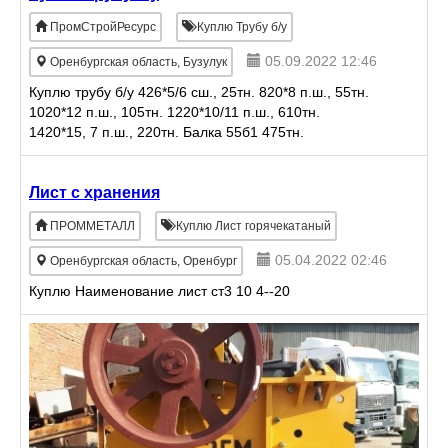
ПромСтройРесурс
Куплю Трубу б/у
05.09.2022 12:46
Оренбургская область, Бузулук
Куплю трубу б/у 426*5/6 сш., 25тн. 820*8 п.ш., 55тн.
1020*12 п.ш., 105тн. 1220*10/11 п.ш., 610тн.
1420*15, 7 п.ш., 220тн. Балка 55б1 475тн.
Предложения и фото по тел.89228918844 Вайбер
Ватсап.
Лист с хранения
ПРОММЕТАЛЛ
Куплю Лист горячекатаный
05.04.2022 02:46
Оренбургская область, Оренбург
Куплю Наименование лист ст3 10 4--20