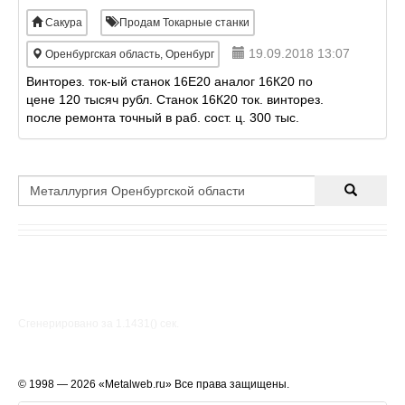
Сакура
Продам Токарные станки
19.09.2018 13:07
Оренбургская область, Оренбург
Винторез. ток-ый станок 16Е20 аналог 16К20 по
цене 120 тысяч рубл. Станок 16К20 ток. винторез.
после ремонта точный в раб. сост. ц. 300 тыс.
рублей Ток. станок винторезный 165 отлич. сост.
цена 515
Сгенерировано за 1.1431() cек.
© 1998 — 2026 «Metalweb.ru» Все права защищены.