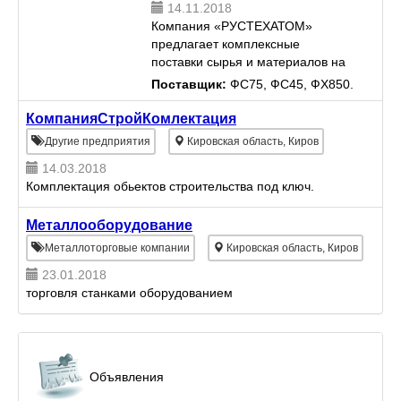
14.11.2018
Компания «РУСТЕХАТОМ»
предлагает комплексные
поставки сырья и материалов на
предприятия металлургической и
Поставщик:
ФС75, ФС45, ФХ850.
машиностроительной отрасли.
Имеем собственные складские
КомпанияСтройКомлектация
комплексы в городах Санкт-
Другие предприятия
Кировская область, Киров
Петербург ...
14.03.2018
Комплектация обьектов строительства под ключ.
Металлооборудование
Металлоторговые компании
Кировская область, Киров
23.01.2018
торговля станками оборудованием
Объявления