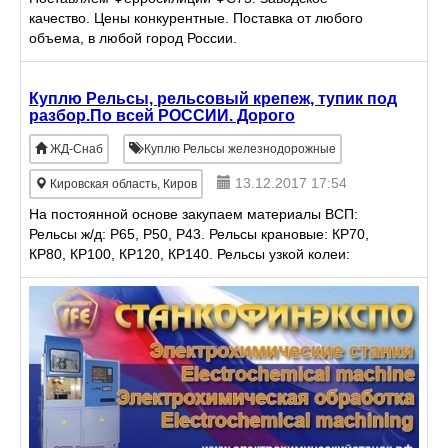
качество. Цены конкурентные. Поставка от любого
объема, в любой город России.
Куплю Рельсы, рельсовый крепеж, тупик под
разбор.По всей РОССИИ. Дорого
ЖД-Снаб
Куплю Рельсы железнодорожные
13.12.2017 17:54
Кировская область, Киров
На постоянной основе закупаем материалы ВСП:
Рельсы ж/д: Р65, Р50, Р43. Рельсы крановые: КР70,
КР80, КР100, КР120, КР140. Рельсы узкой колеи:
Р18, Р24. Стрелочные переводы Соединительные
накл