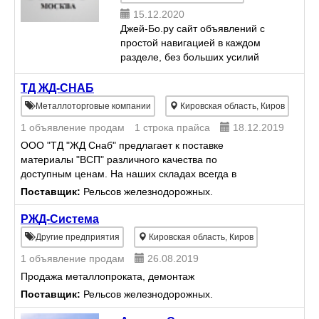
15.12.2020
Джей-Бо.ру сайт объявлений с
простой навигацией в каждом
разделе, без больших усилий
возможно найти объявления под
интересующий запрос. Портал
ТД ЖД-СНАБ
объявлений содержит 12
Металлоторговые компании
Кировская область, Киров
категорий и большое количество
1 объявление продам
1 строка прайса
18.12.2019
р...
ООО "ТД "ЖД Снаб" предлагает к поставке
материалы "ВСП" различного качества по
доступным ценам. На наших складах всегда в
наличии большой выбор рельс и скреплений к ним.
Поставщик:
Рельсов железнодорожных.
Заказчик может лично отобрать ...
РЖД-Система
Другие предприятия
Кировская область, Киров
1 объявление продам
26.08.2019
Продажа металлопроката, демонтаж
Поставщик:
Рельсов железнодорожных.