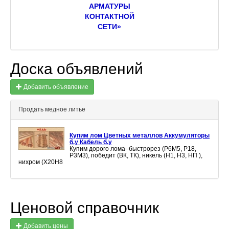
АРМАТУРЫ
КОНТАКТНОЙ
СЕТИ»
Доска объявлений
Добавить объявление
Продать медное литье
Купим лом Цветных металлов Аккумуляторы
б.у Кабель б.у
Купим дорого лома–быстрорез (Р6М5, Р18,
Р3М3), победит (ВК, ТК), никель (Н1, Н3, НП ),
нихром (Х20Н8
Ценовой справочник
Добавить цены