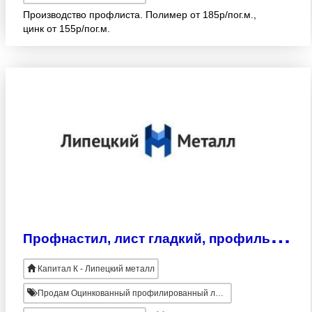
Производство профлиста. Полимер от 185р/пог.м.,
цинк от 155р/пог.м.
П
рофнастил, лист гладкий, профиль для ГКЛ, металлопрокат
Капитал К - Липецкий металл
Продам Оцинкованный профилированный лист