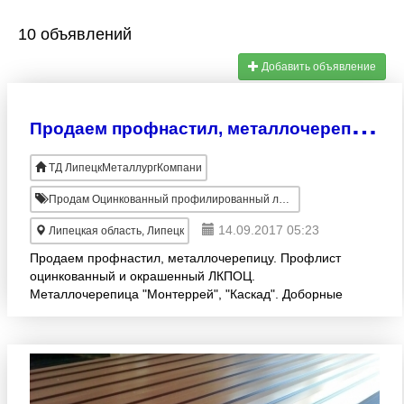
10 объявлений
Добавить объявление
П
родаем профнастил, металлочерепицу.
ТД ЛипецкМеталлургКомпани
Продам Оцинкованный профилированный лист
14.09.2017 05:23
Липецкая область, Липецк
Продаем профнастил, металлочерепицу. Профлист
оцинкованный и окрашенный ЛКПОЦ.
Металлочерепица "Монтеррей", "Каскад". Доборные
изделия.