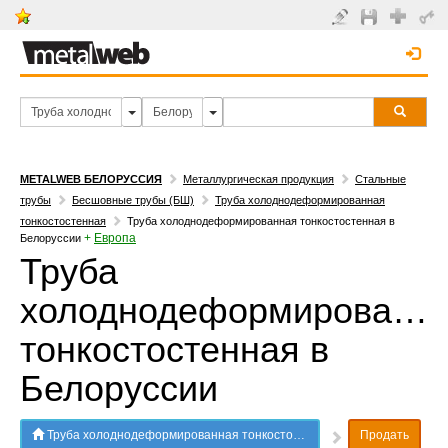
METALWEB БЕЛОРУССИЯ
Металлургическая продукция
Стальные
трубы
Бесшовные трубы (БШ)
Труба холоднодеформированная
тонкостостенная
Труба холоднодеформированная тонкостостенная в
+
Европа
Белоруссии
Труба
холоднодеформированн
тонкостостенная в
Белоруссии
Труба холоднодеформированная тонкостостенная в Белоруссии
Продать