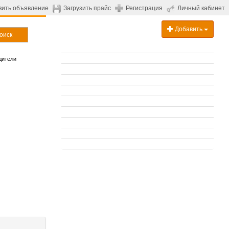
вить объявление
Загрузить прайс
Регистрация
Личный кабинет
Добавить
оиск
дители
.