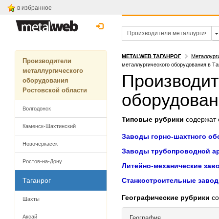
в избранное
METALWEB ТАГАНРОГ
Металлург
Производители
металлургического оборудования в Та
металлургического
Производит
оборудования
Ростовской области
оборудован
Волгодонск
Типовые рубрики
содержат с
Каменск-Шахтинский
Заводы горно-шахтного об
Новочеркасск
Заводы трубопроводной а
Ростов-на-Дону
Литейно-механические зав
Таганрог
Станкостроительные заво
Географические рубрики
со
Шахты
Аксай
География