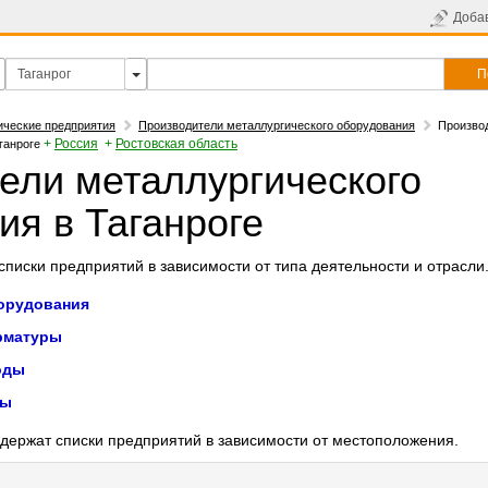
Доба
П
ические предприятия
Производители металлургического оборудования
Произво
+
Россия
+
Ростовская область
ганроге
ели металлургического
ия в Таганроге
писки предприятий в зависимости от типа деятельности и отрасли
орудования
рматуры
оды
ды
держат списки предприятий в зависимости от местоположения.