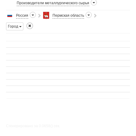
Производители металлургического сырья
Россия
Пермская область
Город
Сгенерировано за 0.0658() cек.