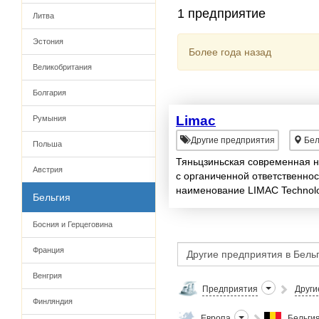
1 предприятие
Литва
Эстония
Более года назад
Великобритания
Болгария
Limac
Румыния
Другие предприятия
Бел
Польша
Тяньцзиньская современная н
Австрия
с органиченной ответственно
наименование LIMAC Technolog
Бельгия
городе Тяньцзинь, Китай. В ко
Босния и Герцеговина
Франция
Венгрия
Предприятия
Други
Финляндия
Европа
Бельги