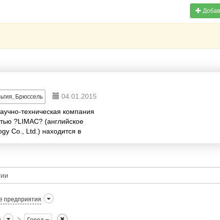
Добав
04.01.2015
ьгия, Брюссель
аучно-техническая компания
стью ?LIMAC? (английское
y Co., Ltd.) находится в
мпании соби...
е предприятия
я