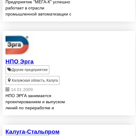
Предприятие "МЕГА-К" успешно
работает в отрасли
промышленной автоматизации с
1991 года. • емкостные
бесконтактные выключатели •
индуктивные бесконтактные
выключатели • индуктивные
бесконтактные в...
НПО Эрга
Другие предприятия
Калужская область, Калуга
14.01.2009
НПО ЭРГА занимается
проектированием и выпуском
линий по переработке и
сортировке вторичных металлов,
шлаков и шлаковых отвалов,
производит комплексное
Калуга-Стальпром
оборудование для магнитного