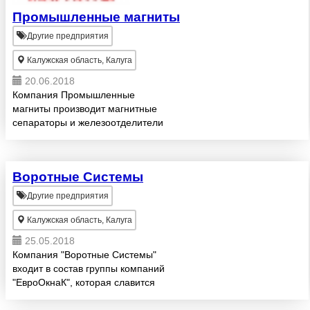
Промышленные магниты
Другие предприятия
Калужская область, Калуга
20.06.2018
Компания Промышленные
магниты производит магнитные
сепараторы и железоотделители
на основе постоянных магнитов.
Более чем в 200 компаниях по
всей России и ближнему
Воротные Системы
зарубежью установлены наши
сепаратор...
Другие предприятия
Калужская область, Калуга
25.05.2018
Компания "Воротные Системы"
входит в состав группы компаний
"ЕвроОкнаК", которая славится
профессионализмом и