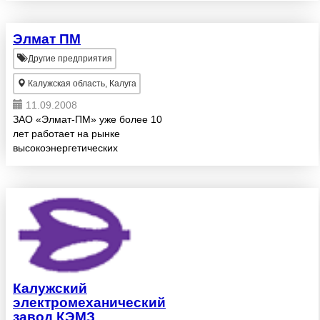
Элмат ПМ
Другие предприятия
Калужская область, Калуга
11.09.2008
ЗАО «Элмат-ПМ» уже более 10
лет работает на рынке
высокоэнергетических
постоянных магнитов из
редкоземельных сплавов и
входит в число лучших
предприятий в России в этой
отрасли. Одним из основных
напр...
Калужский
электромеханический
завод КЭМЗ