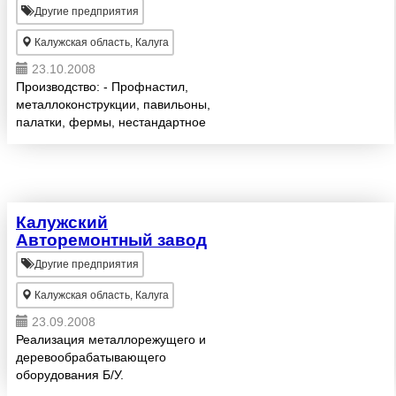
обогащения и сепарации...
Другие предприятия
Калужская область, Калуга
23.10.2008
Производство: - Профнастил,
металлоконструкции, павильоны,
палатки, фермы, нестандартное
оборудование. - Прокат листовой,
полосовой и штрипс. - Лист
тонкий стальной гофрированный
холоднокатаный.
Калужский
Авторемонтный завод
Другие предприятия
Калужская область, Калуга
23.09.2008
Реализация металлорежущего и
деревообрабатывающего
оборудования Б/У.