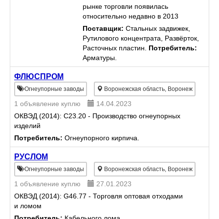
рынке торговли появилась
относительно недавно в 2013
году, и мы уже успели
Поставщик:
Стальных задвижек,
зарекомендовать себя как
Рутилового концентрата, Развёрток,
надежного партнера в деловых
Расточных пластин.
Потребитель:
отношениях! Однако опыт работы
Арматуры.
в данной деятель...
ФЛЮСПРОМ
Огнеупорные заводы
Воронежская область, Воронеж
1 объявление куплю
14.04.2023
ОКВЭД (2014): C23.20 - Производство огнеупорных
изделий
Потребитель:
Огнеупорного кирпича.
РУСЛОМ
Огнеупорные заводы
Воронежская область, Воронеж
1 объявление куплю
27.01.2023
ОКВЭД (2014): G46.77 - Торговля оптовая отходами
и ломом
Потребитель:
Кабельного лома.