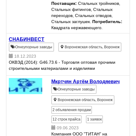
компаний нефтяного, газового,
Поставщик:
Стальных тройников,
химического комплекса; атомной,
Стальных фитингов, Стальных
авиационной, судостроительной
переходов, Стальных отводов,
и др. промышленных областях, в
Стальных заглушек.
Потребитель:
которых...
Квадрата нержавеющего.
СНАБИНВЕСТ
Огнеупорные заводы
Воронежская область, Воронеж
18.12.2023
ОКВЭД (2014): G46.73.6 - Торговля оптовая прочими
строительными материалами и изделиями
Мкртчян Артём Володяевич
Огнеупорные заводы
Воронежская область, Воронеж
2
объявления продам
12
строк прайса
1
заявок
09.06.2023
Компания ООО "ТИТАН" на