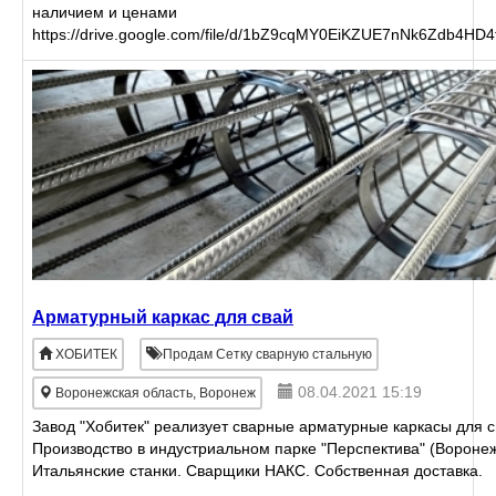
наличием и ценами
https://drive.google.com/file/d/1bZ9cqMY0EiKZUE7nNk6Zdb4HD
или вышлем по запросу
Арматурный каркас для свай
ХОБИТЕК
Продам Сетку сварную стальную
08.04.2021 15:19
Воронежская область, Воронеж
Завод "Хобитек" реализует сварные арматурные каркасы для с
Производство в индустриальном парке "Перспектива" (Воронеж
Итальянские станки. Сварщики НАКС. Собственная доставка.