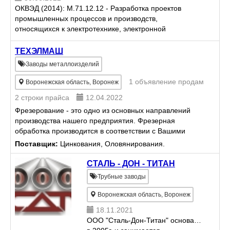
ОКВЭД (2014): M.71.12.12 - Разработка проектов
промышленных процессов и производств,
относящихся к электротехнике, электронной
технике, горному делу, химической технологии,
машиностроению, а также в о...
ТЕХЭЛМАШ
Заводы металлоизделий
1 объявление продам
Воронежская область, Воронеж
2 строки прайса
12.04.2022
Фрезерование - это одно из основных направлений
производства нашего предприятия. Фрезерная
обработка производится в соответствии с Вашими
чертежами на высокоточных станках DECKEL MAHO
Поставщик:
Цинкования, Оловянирования.
DMC 1035 V 2007 ...
СТАЛЬ - ДОН - ТИТАН
Трубные заводы
Воронежская область, Воронеж
18.11.2021
ООО "Сталь-Дон-Титан" основано