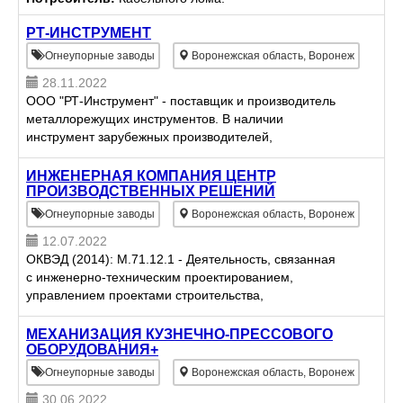
РТ-ИНСТРУМЕНТ
Огнеупорные заводы
Воронежская область, Воронеж
28.11.2022
ООО "РТ-Инструмент" - поставщик и производитель
металлорежущих инструментов. В наличии
инструмент зарубежных производителей,
отечественных, а также собственного производства.
Возможно изготовление инс...
ИНЖЕНЕРНАЯ КОМПАНИЯ ЦЕНТР
ПРОИЗВОДСТВЕННЫХ РЕШЕНИЙ
Огнеупорные заводы
Воронежская область, Воронеж
12.07.2022
ОКВЭД (2014): M.71.12.1 - Деятельность, связанная
с инженерно-техническим проектированием,
управлением проектами строительства,
выполнением строительного контроля и авторского
надзора
МЕХАНИЗАЦИЯ КУЗНЕЧНО-ПРЕССОВОГО
ОБОРУДОВАНИЯ+
Огнеупорные заводы
Воронежская область, Воронеж
30.06.2022