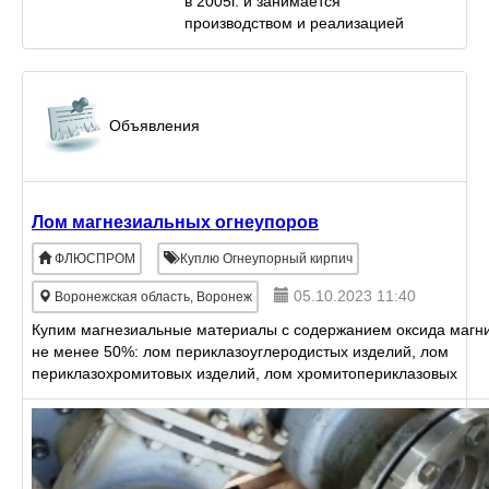
в 2005г. и занимается
производством и реализацией
титановых, жаропрочных и
нержавеющих труб, а также
поставкой всего спектра
титанового, жаропрочного и
Объявления
нержавеющего прок...
Лом магнезиальных огнеупоров
ФЛЮСПРОМ
Куплю Огнеупорный кирпич
05.10.2023 11:40
Воронежская область, Воронеж
Купим магнезиальные материалы с содержанием оксида магн
не менее 50%: лом периклазоуглеродистых изделий, лом
периклазохромитовых изделий, лом хромитопериклазовых
изделий, магнезиальная корка, лом ал