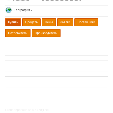
География
Купить
Продать
Цены
Заявки
Поставщики
Потребители
Производители
Сгенерировано за 0.5770() cек.