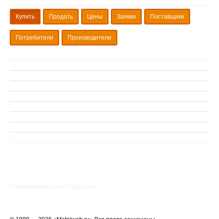
Купить
Продать
Цены
Заявки
Поставщики
Потребители
Производители
Сгенерировано за 0.3984() cек.