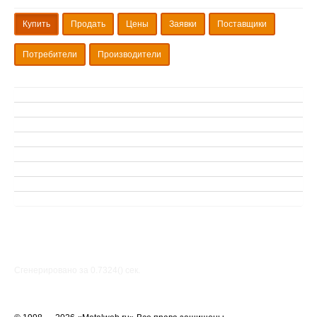
Купить
Продать
Цены
Заявки
Поставщики
Потребители
Производители
Сгенерировано за 0.7324() cек.