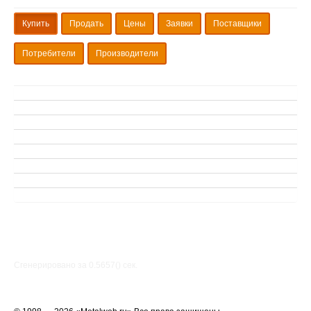
Купить
Продать
Цены
Заявки
Поставщики
Потребители
Производители
Сгенерировано за 0.5657() cек.