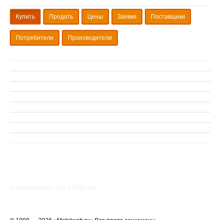
Купить
Продать
Цены
Заявки
Поставщики
Потребители
Производители
Сгенерировано за 0.4180() cек.