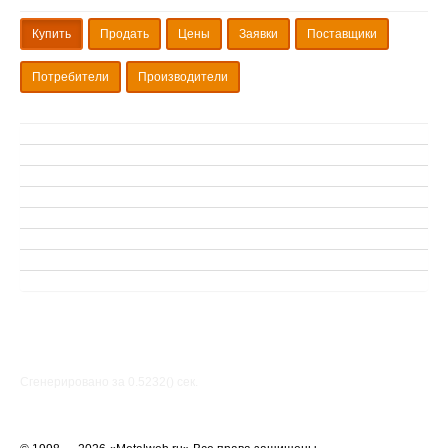
Купить
Продать
Цены
Заявки
Поставщики
Потребители
Производители
Сгенерировано за 0.5232() cек.