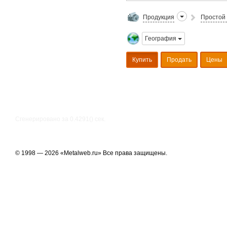
Продукция
Простой 
География
Купить
Продать
Цены
Сгенерировано за 0.4291() cек.
© 1998 — 2026 «Metalweb.ru» Все права защищены.