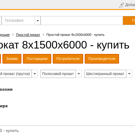
Доба
П
дукция
Простой прокат
Простой прокат 8х1500х6000 - купить
кат 8х1500х6000 - купить
Заявки
Поставщики
Потребители
Производители
й прокат (пруток)
Полосовой прокат
Шестигранный прокат
России
мире