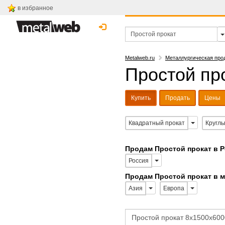
в избранное
Metalweb.ru
Металлургическая про
Простой про
Купить
Продать
Цены
Квадратный прокат
Круглы
Продам Простой прокат в 
Россия
Продам Простой прокат в 
Азия
Европа