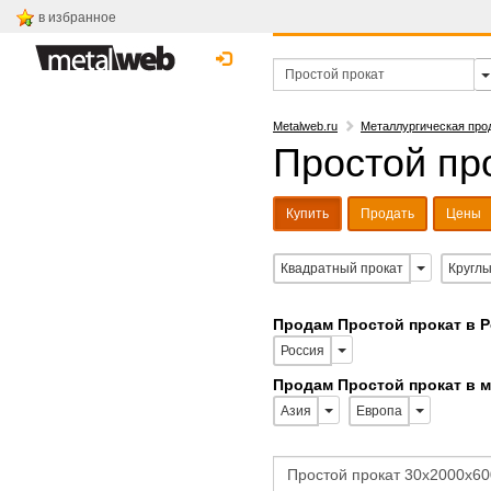
в избранное
Metalweb.ru
Металлургическая про
Простой про
Купить
Продать
Цены
Квадратный прокат
Круглы
Продам Простой прокат в 
Россия
Продам Простой прокат в 
Азия
Европа