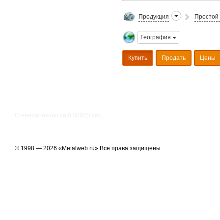
Продукция
Простой 
География
Купить
Продать
Цены
Сгенерировано за 0.3892() cек.
© 1998 — 2026 «Metalweb.ru» Все права защищены.