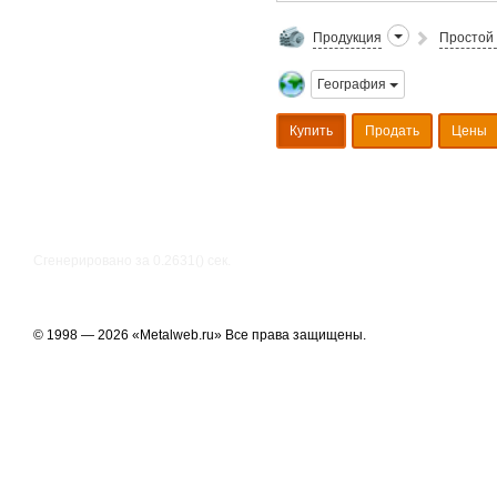
Продукция
Простой 
География
Купить
Продать
Цены
Сгенерировано за 0.2631() cек.
© 1998 — 2026 «Metalweb.ru» Все права защищены.