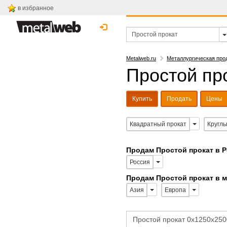
в избранное
Metalweb.ru
Металлургическая про
Простой про
Купить
Продать
Цены
Квадратный прокат
Круглы
Продам Простой прокат в 
Россия
Продам Простой прокат в 
Азия
Европа