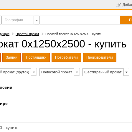
Доба
П
дукция
Простой прокат
Простой прокат 0х1250х2500 - купить
кат 0х1250х2500 - купить
Заявки
Поставщики
Потребители
Производители
й прокат (пруток)
Полосовой прокат
Шестигранный прокат
России
мире