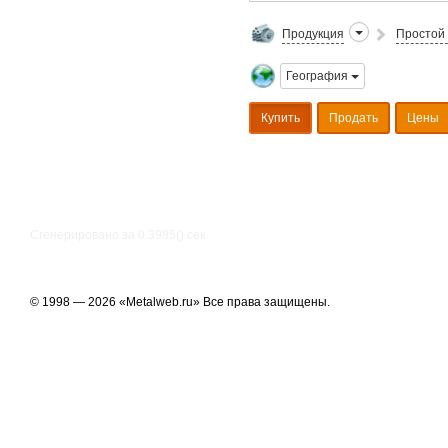
Продукция
Простой 
География
Купить
Продать
Цены
Сгенерировано за 0.3985() cек.
© 1998 — 2026 «Metalweb.ru» Все права защищены.