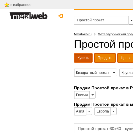
в избранное
Metalweb.ru
Металлургическая про
Простой про
Купить
Продать
Цены
Квадратный прокат
Круглы
Продам Простой прокат в 
Россия
Продам Простой прокат в 
Азия
Европа