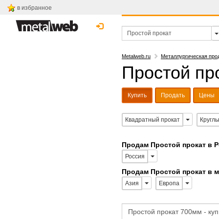
в избранное
Metalweb.ru
Металлургическая про
Простой про
Купить
Продать
Цены
Квадратный прокат
Круглы
Продам Простой прокат в 
Россия
Продам Простой прокат в 
Азия
Европа