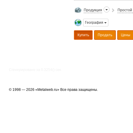
Продукция
Простой 
География
Купить
Продать
Цены
Сгенерировано за 0.3254() cек.
© 1998 — 2026 «Metalweb.ru» Все права защищены.