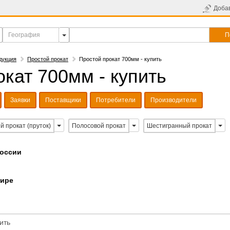
Доба
П
дукция
Простой прокат
Простой прокат 700мм - купить
кат 700мм - купить
Заявки
Поставщики
Потребители
Производители
й прокат (пруток)
Полосовой прокат
Шестигранный прокат
России
мире