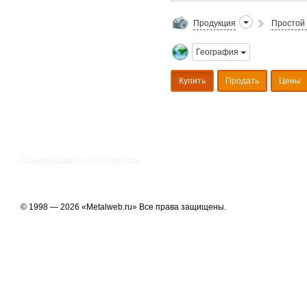
Продукция
Простой 
География
Купить
Продать
Цены
Сгенерировано за 0.2438() cек.
© 1998 — 2026 «Metalweb.ru» Все права защищены.