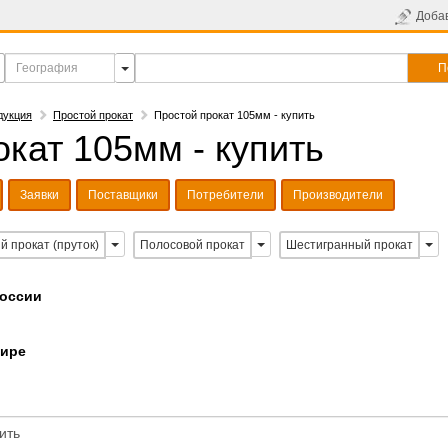
Доба
П
дукция
Простой прокат
Простой прокат 105мм - купить
кат 105мм - купить
Заявки
Поставщики
Потребители
Производители
й прокат (пруток)
Полосовой прокат
Шестигранный прокат
России
мире