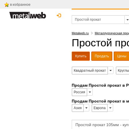
в избранное
Metalweb.ru
Металлургическая про
Простой про
Купить
Продать
Цены
Квадратный прокат
Круглы
Продам Простой прокат в 
Россия
Продам Простой прокат в 
Азия
Европа