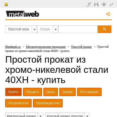
Metalweb.ru
Металлургическая продукция
Простой прокат
Простой
прокат из хромо-никелевой стали 40ХН - купить
Простой прокат из
хромо-никелевой стали
40ХН - купить
Купить
Продать
Цены
Заявки
Поставщики
Потребители
Производители
Квадратный прокат
Круглый прокат (пруток)