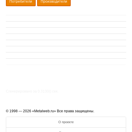
Потребители
Производители
Сгенерировано за 0.3130() cек.
© 1998 — 2026 «Metalweb.ru» Все права защищены.
О проекте