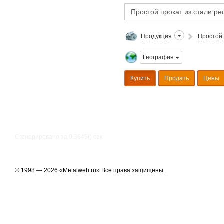
Продукция
Простой 
География
Купить
Продать
Цены
Сгенерировано за 0.3645() cек.
© 1998 — 2026 «Metalweb.ru» Все права защищены.