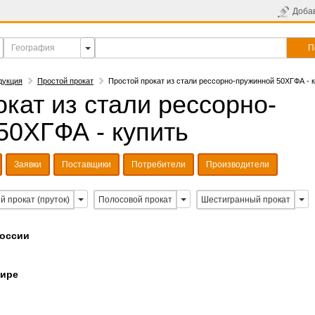
Доба
П
дукция
Простой прокат
Простой прокат из стали рессорно-пружинной 50ХГФА - 
кат из стали рессорно-
50ХГФА - купить
Заявки
Поставщики
Потребители
Производители
й прокат (пруток)
Полосовой прокат
Шестигранный прокат
России
мире