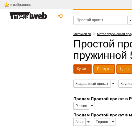
в избранное
Metalweb.ru
Металлургическая про
Простой про
пружинной 
Купить
Продать
Цены
Квадратный прокат
Круглы
Продам Простой прокат в 
Россия
Продам Простой прокат в 
Азия
Европа