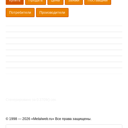
Купить
Продать
Цены
Заявки
Поставщики
Потребители
Производители
Сгенерировано за 0.3709() cек.
© 1998 — 2026 «Metalweb.ru» Все права защищены.