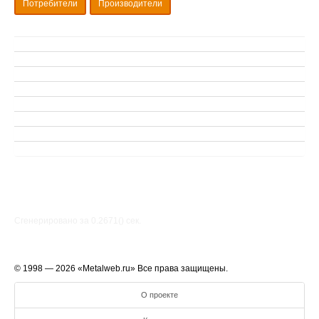
Потребители
Производители
Сгенерировано за 0.2671() cек.
© 1998 — 2026 «Metalweb.ru» Все права защищены.
О проекте