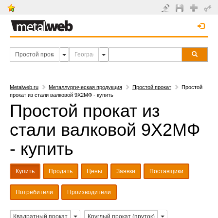
Metalweb.ru
Металлургическая продукция
Простой прокат
Простой
прокат из стали валковой 9Х2МФ - купить
Простой прокат из
стали валковой 9Х2МФ
- купить
Купить
Продать
Цены
Заявки
Поставщики
Потребители
Производители
Квадратный прокат
Круглый прокат (пруток)