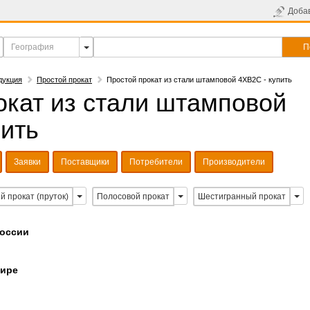
Доба
П
дукция
Простой прокат
Простой прокат из стали штамповой 4ХВ2С - купить
окат из стали штамповой
пить
Заявки
Поставщики
Потребители
Производители
й прокат (пруток)
Полосовой прокат
Шестигранный прокат
России
мире