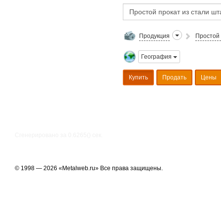
Продукция
Простой 
География
Купить
Продать
Цены
Сгенерировано за 0.6265() cек.
© 1998 — 2026 «Metalweb.ru» Все права защищены.