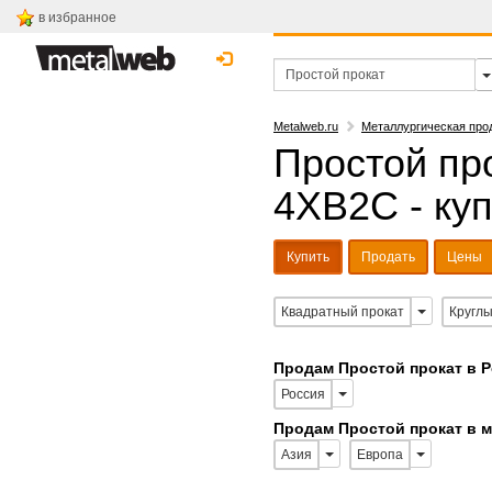
в избранное
Metalweb.ru
Металлургическая про
Простой пр
4ХВ2С - ку
Купить
Продать
Цены
Квадратный прокат
Круглы
Продам Простой прокат в 
Россия
Продам Простой прокат в 
Азия
Европа