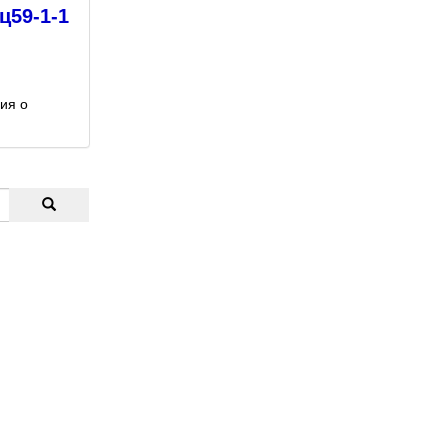
ц59-1-1
ия о