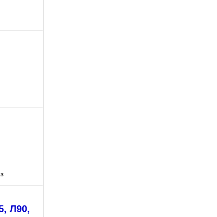
з
, Л90,