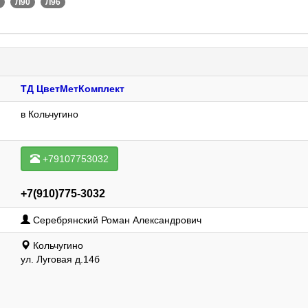
Л90
Л96
ТД ЦветМетКомплект
в Кольчугино
+79107753032
+7(910)775-3032
Серебрянский Роман Александрович
Кольчугино
ул. Луговая д.14б