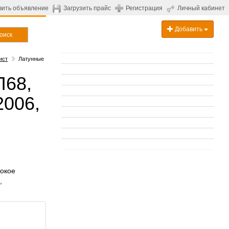
вить объявление
Загрузить прайс
Регистрация
Личный кабинет
Добавить
оиск
ист
Латунные
Л68,
2006,
сокое
,