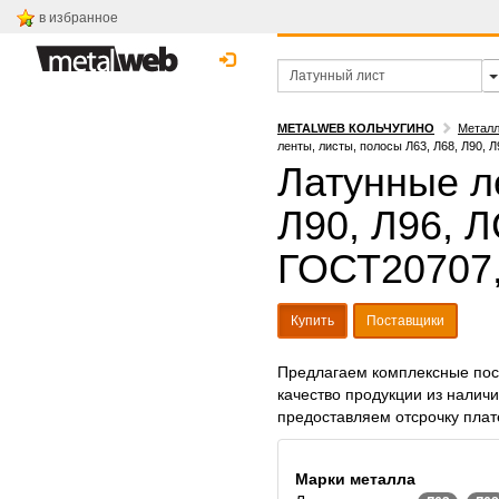
в избранное
METALWEB КОЛЬЧУГИНО
Металл
ленты, листы, полосы Л63, Л68, Л90, 
Латунные л
Л90, Л96, 
ГОСТ20707,
Купить
Поставщики
Предлагаем комплексные пост
качество продукции из наличи
предоставляем отсрочку плат
Марки металла