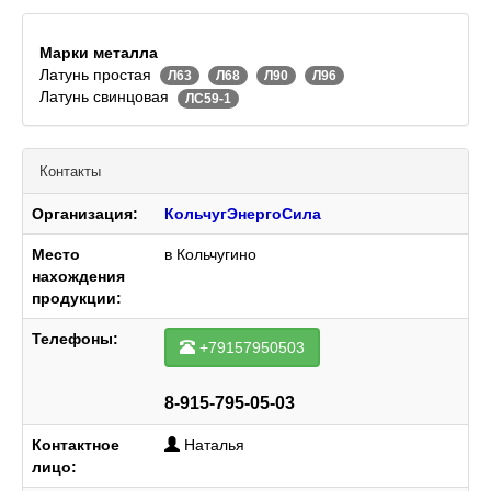
Марки металла
Латунь простая
Л63
Л68
Л90
Л96
Латунь свинцовая
ЛС59-1
Контакты
Организация:
КольчугЭнергоСила
Место
в Кольчугино
нахождения
продукции:
Телефоны:
+79157950503
8-915-795-05-03
Контактное
Наталья
лицо: