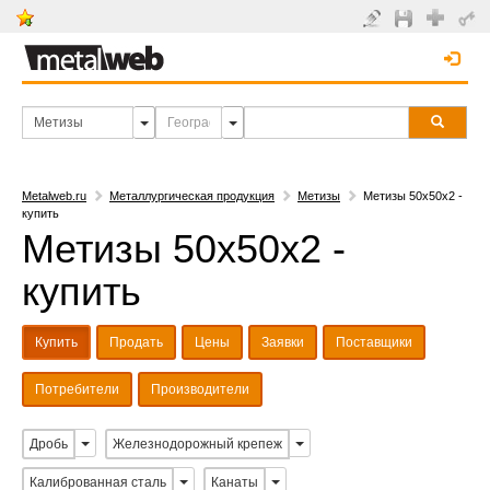
Metalweb.ru
Металлургическая продукция
Метизы
Метизы 50х50х2 -
купить
Метизы 50х50х2 -
купить
Купить
Продать
Цены
Заявки
Поставщики
Потребители
Производители
Дробь
Железнодорожный крепеж
Калиброванная сталь
Канаты