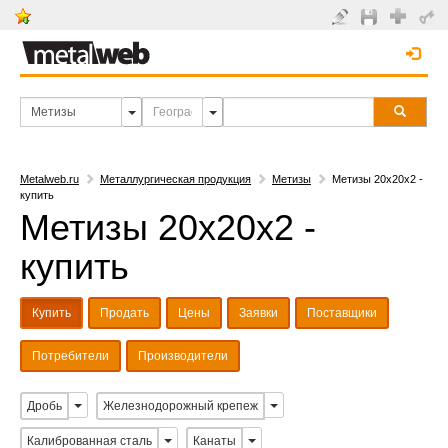
Metalweb.ru
Металлургическая продукция
Метизы
Метизы 20х20х2 -
купить
Метизы 20х20х2 -
купить
Купить
Продать
Цены
Заявки
Поставщики
Потребители
Производители
Дробь
Железнодорожный крепеж
Калиброванная сталь
Канаты