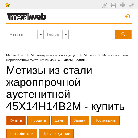
Metalweb.ru
Металлургическая продукция
Метизы
Метизы из стали
жароппрочной аустенитной 45Х14Н14В2М - купить
Метизы из стали
жароппрочной
аустенитной
45Х14Н14В2М - купить
Купить
Продать
Цены
Заявки
Поставщики
Потребители
Производители