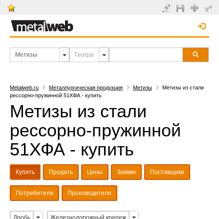
Metalweb.ru
Металлургическая продукция
Метизы
Метизы из стали
рессорно-пружинной 51ХФА - купить
Метизы из стали
рессорно-пружинной
51ХФА - купить
Купить
Продать
Цены
Заявки
Поставщики
Потребители
Производители
Дробь
Железнодорожный крепеж