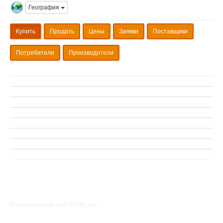
География
Купить
Продать
Цены
Заявки
Поставщики
Потребители
Производители
Сгенерировано за 0.5434() cек.