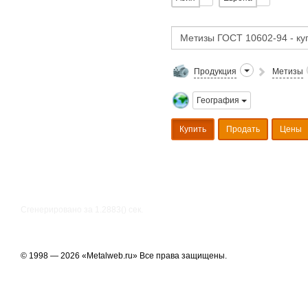
Продукция
Метизы
География
Купить
Продать
Цены
Сгенерировано за 1.2883() cек.
© 1998 — 2026 «Metalweb.ru» Все права защищены.