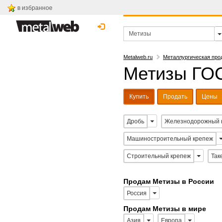
в избранное
Metalweb.ru
Металлургическая про
Метизы ГОС
Купить
Продать
Цены
Дробь
Железнодорожный 
Машиностроительный крепеж
Строительный крепеж
Так
Продам Метизы в России
Россия
Продам Метизы в мире
Азия
Европа