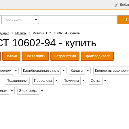
Доба
П
дукция
Метизы
Метизы ГОСТ 10602-94 - купить
Т 10602-94 - купить
Заявки
Поставщики
Потребители
Производители
крепеж
Калиброванная сталь
Канаты
Крепеж высокопроч
Подшипники
Проволока
Пружины
Сетка
елаж
Электроды