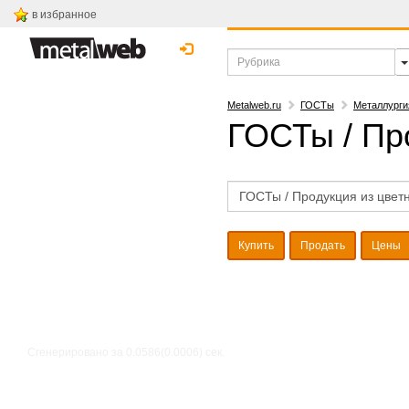
в избранное
Metalweb.ru
ГОСТы
Металлурги
ГОСТы / Пр
Купить
Продать
Цены
Сгенерировано за 0.0586(0.0006) cек.